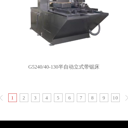
G5240/40-130半自动立式带锯床
1
2
3
4
5
6
7
8
9
10